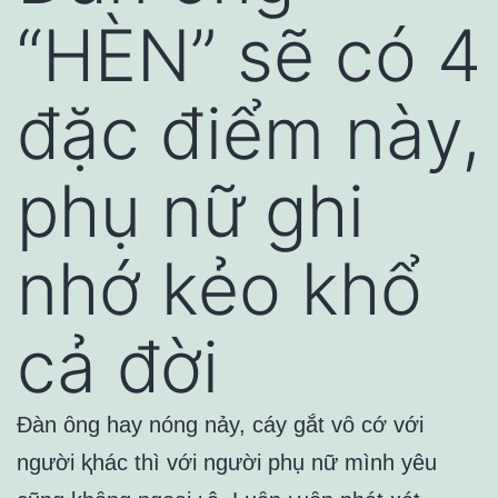
“HÈN” sẽ có 4
đặc điểm này,
phụ nữ ghi
nhớ kẻo khổ
cả đời
Đàn ȏng hay nóng nảy, cáy gắt vȏ cớ với
người ⱪhác thì với người phụ nữ mình yêu