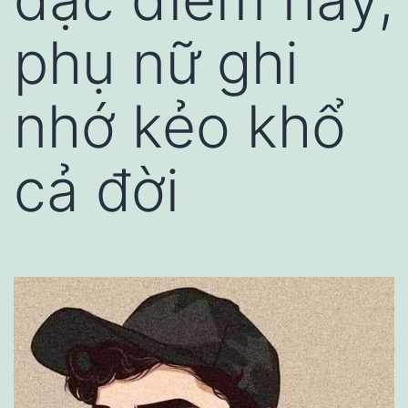
phụ nữ ghi
nhớ kẻo khổ
cả đời