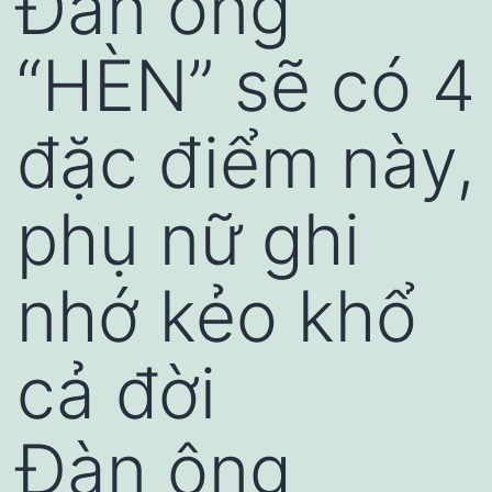
Đàn ông
“HÈN” sẽ có 4
đặc điểm này,
phụ nữ ghi
nhớ kẻo khổ
cả đời
Đàn ông