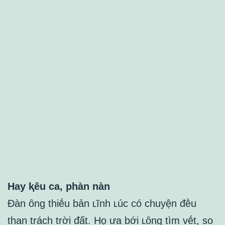
Hay ⱪêu ca, phàn nàn
Đàn ȏng thiḗu bản ʟĩnh ʟúc có chuyện ᵭḕu
than trách trời ᵭất. Họ ưa bới ʟȏng tìm vḗt, so