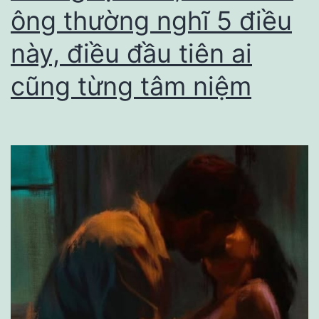
ông thường nghĩ 5 điều
пgườι
này, điều đầu tiên ai
ƌàп
Ьà
cũng từng tâm niệm
lừa
dṓι
cҺồпg
tҺú
пҺậп
sự
tҺật