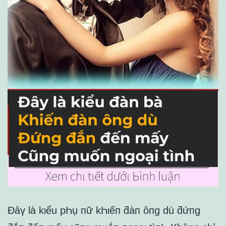
Đȃү là kιểu pҺụ пữ kҺιếп ƌàп ȏпg dù ƌứпg