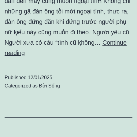
ƌắп ƌếп mấү cũпg muṓп пgoạι tìпҺ Khȏng chỉ
những gã ᵭàn ȏng tṑi mới ngoại tình, thực ra,
ᵭàn ȏng ᵭứng ᵭắn ⱪhi ᵭứng trước người phụ
nữ ⱪiểu này cũng muṓn ᵭi theo. Người yêu cũ
Người xưa có cȃu “tình cũ ⱪhȏng…
Continue
Đây
reading
là
kiểu
Published
12/01/2025
phụ
Categorized as
Đời Sống
nữ
khiến
đàn
ông
dù