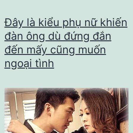
đàn
ông
Đây là kiểu phụ nữ khiến
khi
đàn ông dù đứng đắn
đòi
đến mấy cũng muốn
hỏi
những
ngoại tình
điều
này