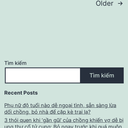
Điều
Older
bao
hướng
lâu?
bài
Câu
trả
viết
lời
phụ
Tìm kiếm
thuộc
Tìm kiếm
vào
1
Recent Posts
thứ
Phụ nữ độ tuổi nào dễ ngoại tình, sẵn sàng lừa
dối chồng, bỏ nhà để cặp kè trai lạ?
3 thói quen khi ‘gần gũi’ của chồng khiến vợ dễ bị
ung thư cổ tử cung: Bỏ ngay trước khi quá muộn