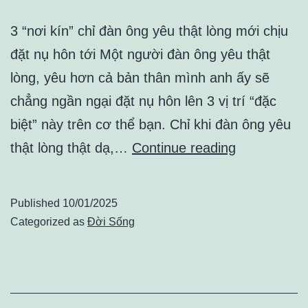
3 “nơi kín” chỉ đàn ông yêu thật lòng mới chịu
đặt nụ hôn tới Một người đàn ông yêu thật
lòng, yêu hơn cả bản thân mình anh ấy sẽ
chẳng ngần ngại đặt nụ hôn lên 3 vị trí “đặc
biệt” này trên cơ thể bạn. Chỉ khi đàn ông yêu
3
thật lòng thật dạ,…
Continue reading
“nơi
kín”
Published
10/01/2025
chỉ
Categorized as
Đời Sống
đàn
ông
yêu