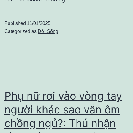
có
yêu
Published
11/01/2025
đến
Categorized as
Đời Sống
đâu,
đàn
bà
cũng
đừng
bao
Phụ nữ rơi vào vòng tay
giờ
người khác sao vẫn ôm
vì
chồng ngủ?: Thú nhận
đối
phương