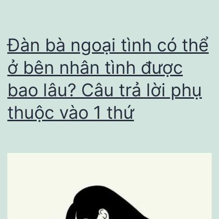
thật
lòng
mới
Đàn bà ngoại tình có thể
chịu
ở bên nhân tình được
đặt
bao lâu? Câu trả lời phụ
nụ
hôn
thuộc vào 1 thứ
tới