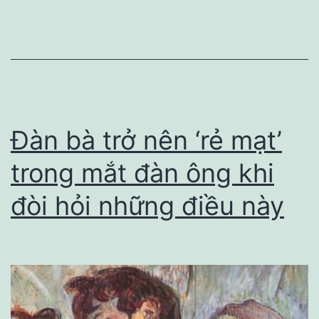
QH
có
thái
độ
này
chứng
Đàn bà trở nên ‘rẻ mạt’
tỏ
trong mắt đàn ông khi
chàng
đòi hỏi những điều này
yêu
bạn
thật
lòng