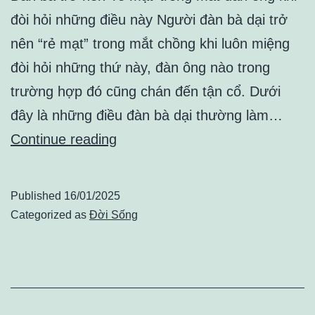
đòi hỏi những điều này Người đàn bà dại trở
nên “rẻ mạt” trong mắt chồng khi luôn miệng
đòi hỏi những thứ này, đàn ông nào trong
trường hợp đó cũng chán đến tận cổ. Dưới
đây là những điều đàn bà dại thường làm…
Đàn
Continue reading
bà
trở
Published
16/01/2025
nên
Categorized as
Đời Sống
‘rẻ
mạt’
trong
mắt