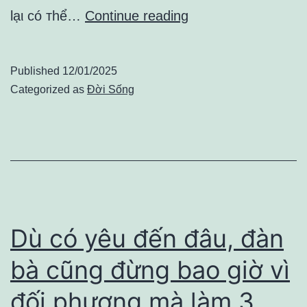
Vì
lạι có ᴛhể…
Continue reading
sao
ngày
Published
12/01/2025
càng
Categorized as
Đời Sống
nhiều
phụ
nữ
chán
chồng?
Dù có yêu đến đâu, đàn
bà cũng đừng bao giờ vì
đối phương mà làm 3