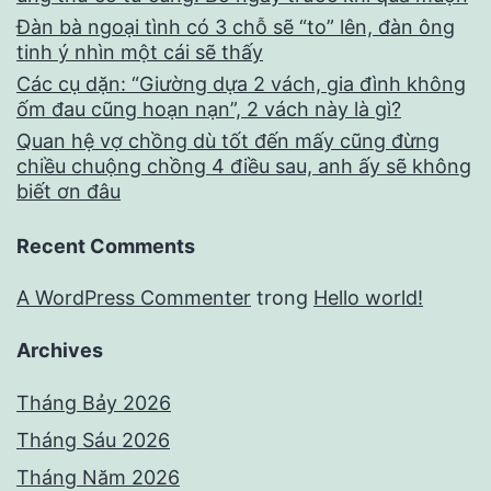
Đàn bà ngoại tình có 3 chỗ sẽ “to” lên, đàn ông
tinh ý nhìn một cái sẽ thấy
Các cụ dặn: “Giường dựa 2 vách, gia đình không
ốm đau cũng hoạn nạn”, 2 vách này là gì?
Quan hệ vợ chồng dù tốt đến mấy cũng đừng
chiều chuộng chồng 4 điều sau, anh ấy sẽ không
biết ơn đâu
Recent Comments
A WordPress Commenter
trong
Hello world!
Archives
Tháng Bảy 2026
Tháng Sáu 2026
Tháng Năm 2026