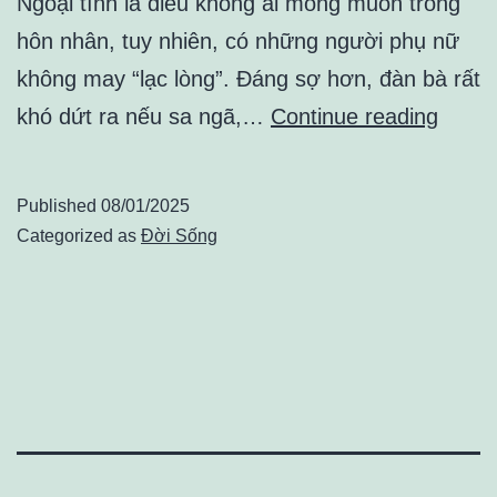
Ngoại tình là điều không ai mong muốn trong
hôn nhân, tuy nhiên, có những người phụ nữ
không may “lạc lòng”. Đáng sợ hơn, đàn bà rất
Đàn
khó dứt ra nếu sa ngã,…
Continue reading
bà
ngoại
Published
08/01/2025
tình
Categorized as
Đời Sống
có
thể
ở
bên
nhân
tình
được