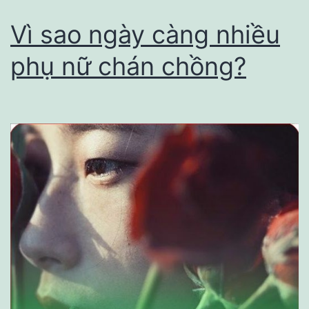
đứng
Vì sao ngày càng nhiều
đắn
phụ nữ chán chồng?
đến
mấy
cũng
muốn
ngoại
tình