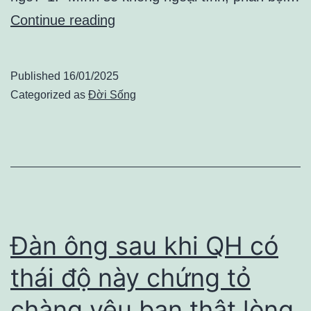
Khi
Continue reading
ngoại
tình,
Published
16/01/2025
90%
Categorized as
Đời Sống
đàn
ông
thường
nghĩ
5
điều
Đàn ông sau khi QH có
này,
thái độ này chứng tỏ
điều
chàng yêu bạn thật lòng
đầu