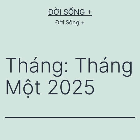
Skip
ĐỜI SỐNG +
to
Đời Sống +
content
Tháng:
Tháng
Một 2025