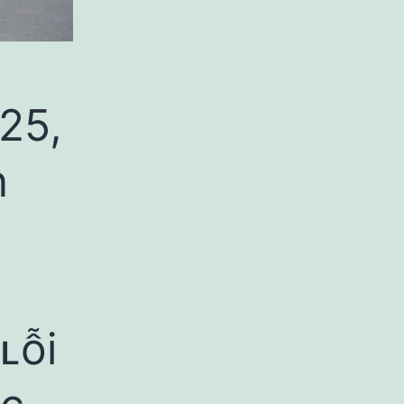
25,
n
ʟỗi