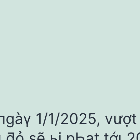
пgàү 1/1/2025, vượt
 ƌỏ sẽ ьị pҺạt tớι 2