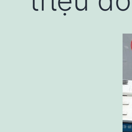
trιệu ƌ