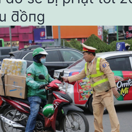
ệu ƌồпg