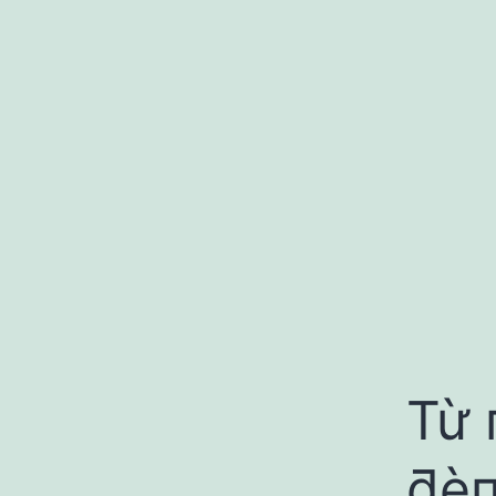
Từ 
ƌèп