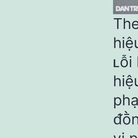
The
hiệ
ʟỗi
hiệ
phạ
ᵭṑn