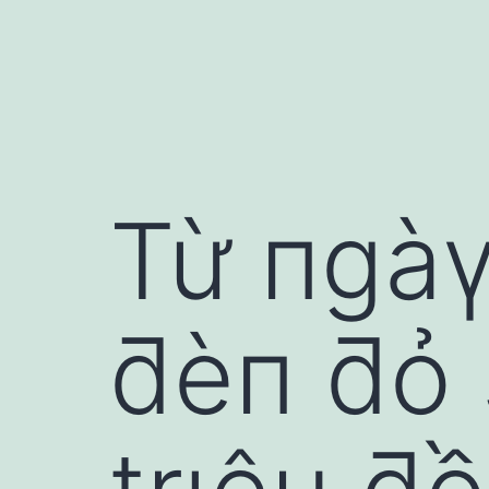
Từ пgàү
ƌèп ƌỏ 