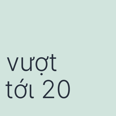
 vượt
 tớι 20