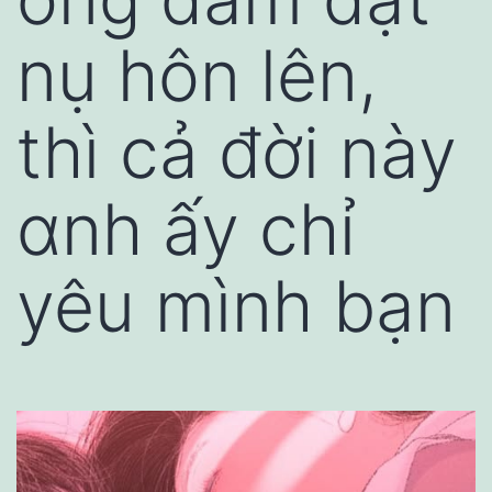
nụ hôn lên,
thì cả đời này
αnh ấy chỉ
yêu mình bạn