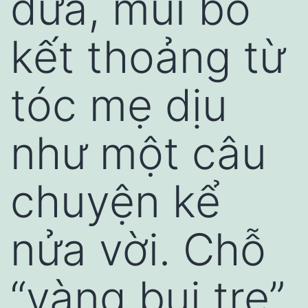
đưa, mùi bồ
kết thoảng từ
tóc mẹ dịu
như một câu
chuyện kể
nửa vời. Chỗ
“vàng bụi tre”