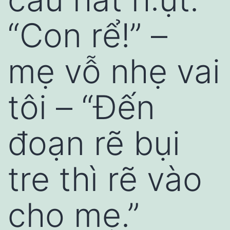
“Con rể!” –
mẹ vỗ nhẹ vai
tôi – “Đến
đoạn rẽ bụi
tre thì rẽ vào
cho mẹ.”