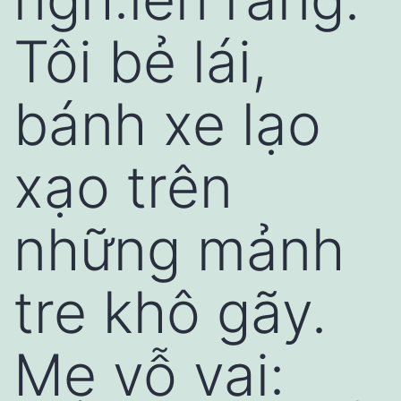
Tôi bẻ lái,
bánh xe lạo
xạo trên
những mảnh
tre khô gãy.
Mẹ vỗ vai: