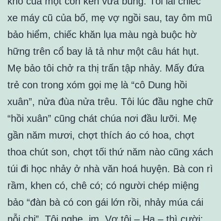
khô của một con kén vừa bung. Tôi lái chiếc
xe máy cũ của bố, mẹ vợ ngồi sau, tay ôm mũ
bảo hiểm, chiếc khăn lụa màu ngà buộc hờ
hững trên cổ bay lả tả như một câu hát hụt.
Mẹ bảo tôi chở ra thị trấn tập nhảy. Mấy đứa
trẻ con trong xóm gọi mẹ là “cô Dung hồi
xuân”, nửa đùa nửa trêu. Tôi lúc đầu nghe chữ
“hồi xuân” cũng chát chúa nơi đầu lưỡi. Mẹ
gần năm mươi, chợt thích áo có hoa, chợt
thoa chút son, chợt tối thứ năm nào cũng xách
túi đi học nhảy ở nhà văn hoá huyện. Bà con rì
rầm, khen có, chê có; có người chép miệng
bảo “đàn bà có con gái lớn rồi, nhảy múa cái
nỗi chi”. Tôi nghe, im. Vợ tôi – Hạ – thì cười: