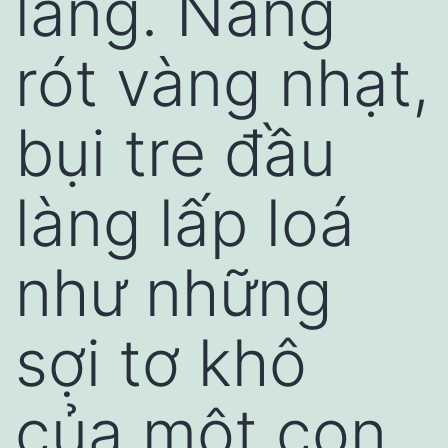
làng. Nắng
rót vàng nhạt,
bụi tre đầu
làng lấp loá
như những
sợi tơ khô
của một con