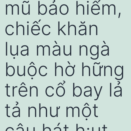
mũ bảo hiểm,
chiếc khăn
lụa màu ngà
buộc hờ hững
trên cổ bay lả
tả như một
câu hát h:ụt.