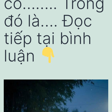
cổ…….. Trong
đó là…. Đọc
tiếp tại bình
luận