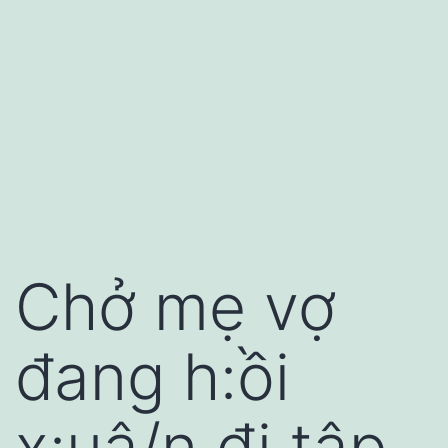
Chở mẹ vợ
đang h:ồi
x:uâ/n đi tập