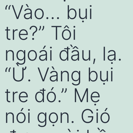
“Vào… bụi
tre?” Tôi
ngoái đầu, lạ.
“Ừ. Vàng bụi
tre đó.” Mẹ
nói gọn. Gió