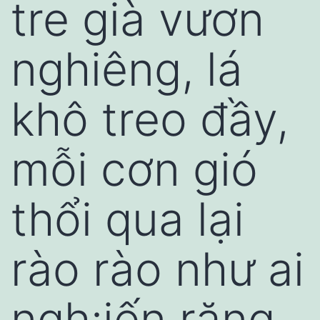
tre già vươn
nghiêng, lá
khô treo đầy,
mỗi cơn gió
thổi qua lại
rào rào như ai
ngh:iến răng.