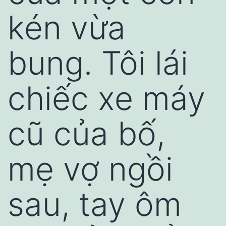
kén vừa
bung. Tôi lái
chiếc xe máy
cũ của bố,
mẹ vợ ngồi
sau, tay ôm