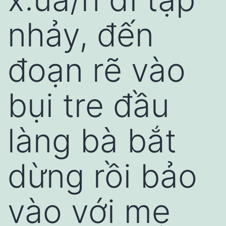
nhảy, đến
đoạn rẽ vào
bụi tre đầu
làng bà bắt
dừng rồi bảo
vào với mẹ